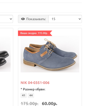
Показывать:
Ваша скидка: 115.00р.
NIK 04-0351-006
*
Размер обуви:
41
44
175.00р.
60.00р.