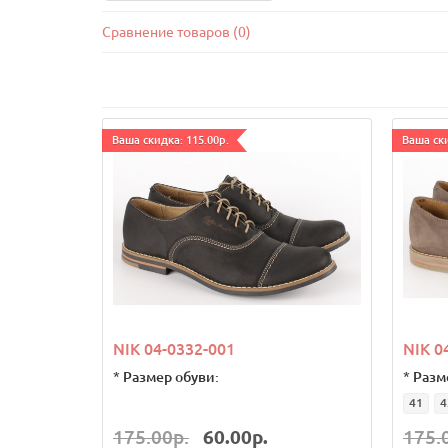
Сравнение товаров (0)
Ваша скидка: 115.00р.
Ваша ски
NIK 04-0332-001
NIK 0
*
Размер обуви:
*
Разм
41
4
175.00р.
60.00р.
175.