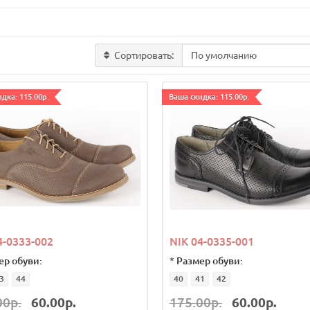
Сортировать:
дка: 115.00р.
Ваша скидка: 115.00р.
4-0333-002
NIK 04-0335-001
ер обуви:
*
Размер обуви:
3
44
40
41
42
00р.
60.00р.
175.00р.
60.00р.