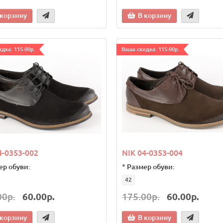
 корзину
В корзину
дка: 115.00р.
Ваша скидка: 115.00р.
4-0353-002
NIK 04-0353-004
ер обуви:
*
Размер обуви:
42
00р.
60.00р.
175.00р.
60.00р.
 корзину
В корзину