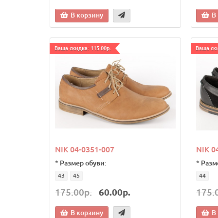
В корзину
В
Ваша скидка: 115.00р.
Ваша ски
NIK 04-0351-007
NIK 0
*
Размер обуви:
*
Разм
43
45
44
175.00р.
60.00р.
175.
В корзину
В