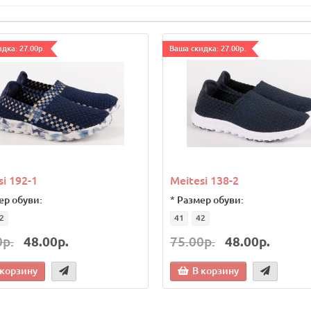
дка: 27.00р.
Ваша скидка: 27.00р.
si 192-1
Meitesi 138-2
ер обуви:
*
Размер обуви:
2
41
42
0р.
48.00р.
75.00р.
48.00р.
 корзину
В корзину