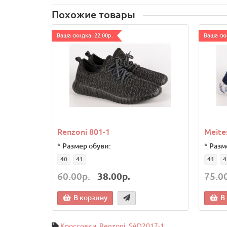
Похожие товары
Ваша скидка: 22.00р.
Ваша ски
Renzoni 801-1
Meite
*
Размер обуви:
*
Разм
40
41
41
4
60.00р.
38.00р.
75.0
В корзину
В
Кроссовки
,
Renzoni
,
SAD2017-1.